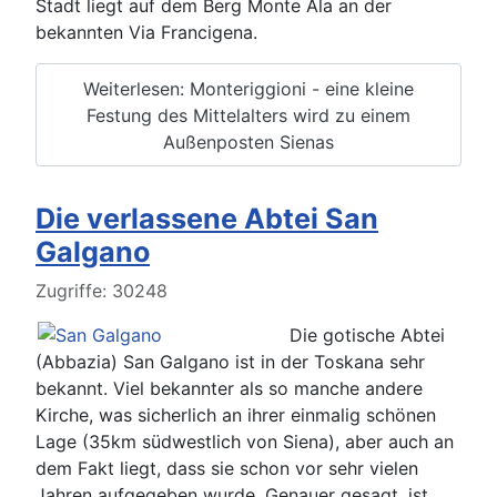
Stadt liegt auf dem Berg Monte Ala an der
bekannten Via Francigena.
Weiterlesen: Monteriggioni - eine kleine
Festung des Mittelalters wird zu einem
Außenposten Sienas
Die verlassene Abtei San
Galgano
Details
Zugriffe: 30248
Die gotische Abtei
(Abbazia) San Galgano ist in der Toskana sehr
bekannt. Viel bekannter als so manche andere
Kirche, was sicherlich an ihrer einmalig schönen
Lage (35km südwestlich von Siena), aber auch an
dem Fakt liegt, dass sie schon vor sehr vielen
Jahren aufgegeben wurde. Genauer gesagt, ist