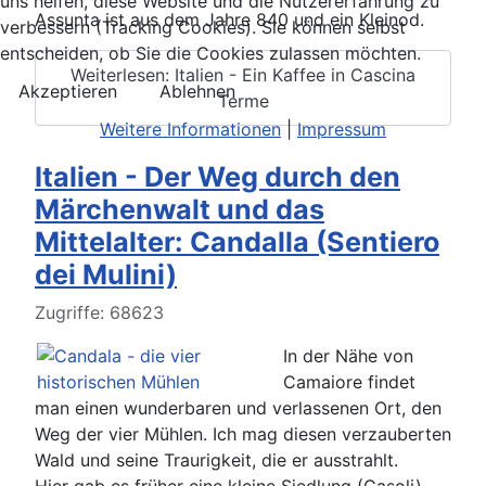
uns helfen, diese Website und die Nutzererfahrung zu
Assunta ist aus dem Jahre 840 und ein Kleinod.
verbessern (Tracking Cookies). Sie können selbst
entscheiden, ob Sie die Cookies zulassen möchten.
Weiterlesen: Italien - Ein Kaffee in Cascina
Akzeptieren
Ablehnen
Terme
Weitere Informationen
|
Impressum
Italien - Der Weg durch den
Märchenwalt und das
Mittelalter: Candalla (Sentiero
dei Mulini)
Details
Zugriffe: 68623
In der Nähe von
Camaiore findet
man einen wunderbaren und verlassenen Ort, den
Weg der vier Mühlen. Ich mag diesen verzauberten
Wald und seine Traurigkeit, die er ausstrahlt.
Hier gab es früher eine kleine Siedlung (Casoli),