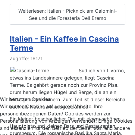
Weiterlesen: Italien - Picknick am Calomini-
See und die Foresteria Dell Eremo
Italien - Ein Kaffee in Cascina
Terme
Details
Zugriffe: 19171
Südlich von Livorno,
etwas ins Landesinnere gelegen, liegt Cascina
Terme. Es gehört gerade noch zur Provinz Pisa.
drum herum liegen Hügel und Berge, die an ein
Wir benutzen Cookies
Mittelgebirge erinnern. Zum Teil ist dieser Bereicha
Wir nutzen Cookies auf unserer Website. Ihre
auch als Naturpark ausgezeichnet.
personenbezogenen Daten/ Cookies werden zur
Ein kleiner beschaulicher Ort, mit einem schönen
Personalisierung von Anzeigen verwendet. Einige Cookies
Hauptplatz und kleinen Bars und Restauranten
sind essenziell für den Betrieb der Seite, während andere
drumherum. Die romanische Basilika Santa Maria