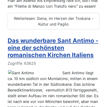
Flair am Abend! Als Empfehlung rate ich, dort mal
ein "Filette di Manzo con Tratufo nero" zu essen!
Weiterlesen: Siena, im Herzen der Toskana -
Kultur und Paglio
Das wunderbare Sant Antimo -
eine der schönsten
romanischen Kirchen Italiens
Details
Zugriffe: 63625
Sant Antimo liegt
ca. 10 km südlich von Montalcino, mitten in einem
wunderbaren Tal in der Südtoskana. Das schöne
Benediktinerkloster, vermutlich 813 fertiggestellt,
stellt einen Aufbau im rein romanischer Stil dar. Es
ist nach wie vor von Mönchen bewohnt, aber man