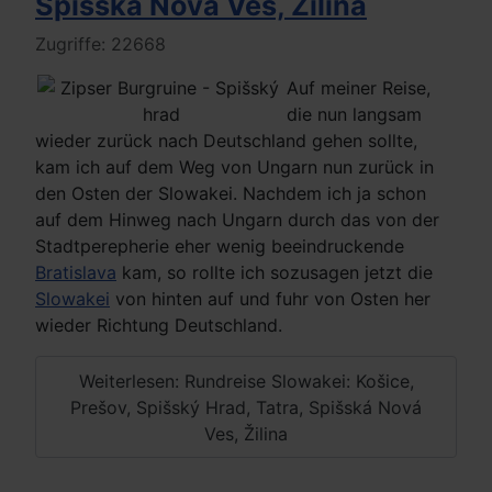
Spišská Nová Ves, Žilina
Details
Zugriffe: 22668
Auf meiner Reise,
die nun langsam
wieder zurück nach Deutschland gehen sollte,
kam ich auf dem Weg von Ungarn nun zurück in
den Osten der Slowakei. Nachdem ich ja schon
auf dem Hinweg nach Ungarn durch das von der
Stadtperepherie eher wenig beeindruckende
Bratislava
kam, so rollte ich sozusagen jetzt die
Slowakei
von hinten auf und fuhr von Osten her
wieder Richtung Deutschland.
Weiterlesen: Rundreise Slowakei: Košice,
Prešov, Spišský Hrad, Tatra, Spišská Nová
Ves, Žilina