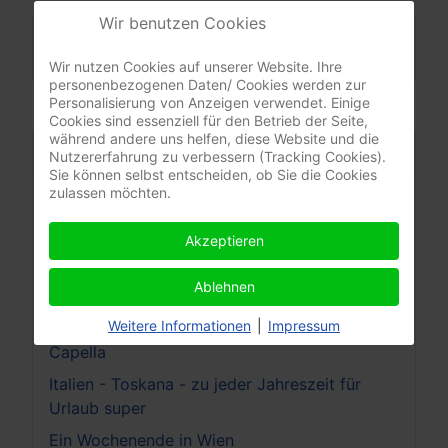
Wir benutzen Cookies
Weiterlesen: Ein Tag in Bratislava - Geschichte
und gutes Essen
Wir nutzen Cookies auf unserer Website. Ihre
personenbezogenen Daten/ Cookies werden zur
Personalisierung von Anzeigen verwendet. Einige
Cookies sind essenziell für den Betrieb der Seite,
während andere uns helfen, diese Website und die
Meistgelesen
Nutzererfahrung zu verbessern (Tracking Cookies).
Sie können selbst entscheiden, ob Sie die Cookies
zulassen möchten.
Eine Reise durchs Chianti
Spanien - Malagas Feria - Eines der größten
Akzeptieren
Volksfeste Europas - Pregoneros
Ablehnen
Spanien - Malaga - Costa Del Sol
Weitere Informationen
|
Impressum
Italien - Seravezza - Malbacco - Azzano -
Capella
Italien - Toskana - zu jeder Jahreszeit für
Urlaub super
Ein Wochenende in Wien