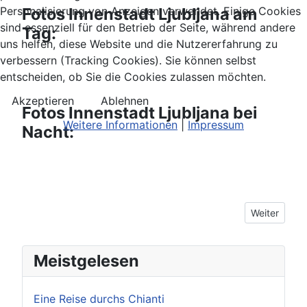
Fotos Innenstadt Ljubljana am
Personalisierung von Anzeigen verwendet. Einige Cookies
sind essenziell für den Betrieb der Seite, während andere
Tag:
uns helfen, diese Website und die Nutzererfahrung zu
verbessern (Tracking Cookies). Sie können selbst
entscheiden, ob Sie die Cookies zulassen möchten.
Akzeptieren
Ablehnen
Fotos Innenstadt Ljubljana bei
Weitere Informationen
|
Impressum
Nacht:
Nächster Bei
Weiter
Meistgelesen
Eine Reise durchs Chianti