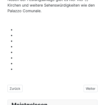
Kirchen und weitere Sehenswürdigkeiten wie den
Palazzo Comunale.
Vorheriger Beitrag: Die verlassene Abtei San Galgano
Nächster Bei
Zurück
Weiter
Meistgelesen