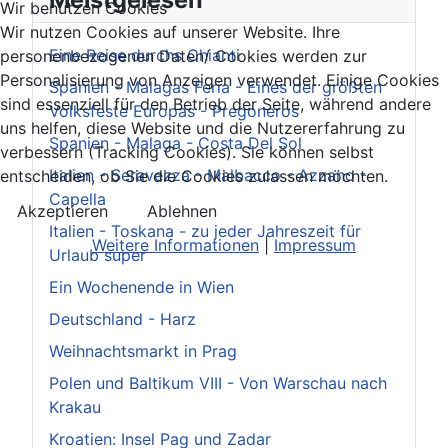
Wir benutzen Cookies
Wir nutzen Cookies auf unserer Website. Ihre
Eine Reise durchs Chianti
personenbezogenen Daten/ Cookies werden zur
Personalisierung von Anzeigen verwendet. Einige Cookies
Spanien - Malagas Feria - Eines der größten
sind essenziell für den Betrieb der Seite, während andere
Volksfeste Europas - Pregoneros
uns helfen, diese Website und die Nutzererfahrung zu
Spanien - Malaga - Costa Del Sol
verbessern (Tracking Cookies). Sie können selbst
Italien - Seravezza - Malbacco - Azzano -
entscheiden, ob Sie die Cookies zulassen möchten.
Capella
Akzeptieren
Ablehnen
Italien - Toskana - zu jeder Jahreszeit für
Weitere Informationen
|
Impressum
Urlaub super
Ein Wochenende in Wien
Deutschland - Harz
Weihnachtsmarkt in Prag
Polen und Baltikum VIII - Von Warschau nach
Krakau
Kroatien: Insel Pag und Zadar