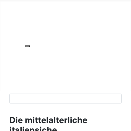
Home
Italien
Deutschland
Spanien
Europa
Weitere Informationen: Europa
Nord-Amerika
Lateinamerika
NZ
Asien
Die mittelalterliche
italiensiche