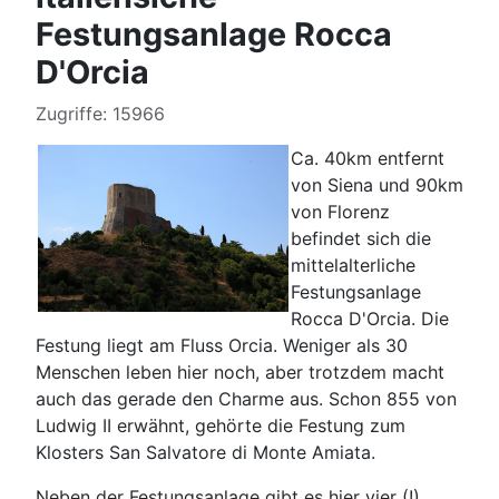
Festungsanlage Rocca
D'Orcia
Details
Zugriffe: 15966
Ca. 40km entfernt
von Siena und 90km
von Florenz
befindet sich die
mittelalterliche
Festungsanlage
Rocca D'Orcia. Die
Festung liegt am Fluss Orcia. Weniger als 30
Menschen leben hier noch, aber trotzdem macht
auch das gerade den Charme aus. Schon 855 von
Ludwig II erwähnt, gehörte die Festung zum
Klosters San Salvatore di Monte Amiata.
Neben der Festungsanlage gibt es hier vier (!)